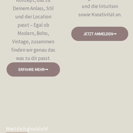
Konzept, das zu
und die Intuition
Deinem Anlass, Stil
sowie Kreativität an.
und der Location
passt – Egal ob
Modern, Boho,
JETZT ANMELDEN
Vintage, zusammen
finden wir genau das
was zu dir passt.
ERFAHRE MEHR
Miet dich glücklich!