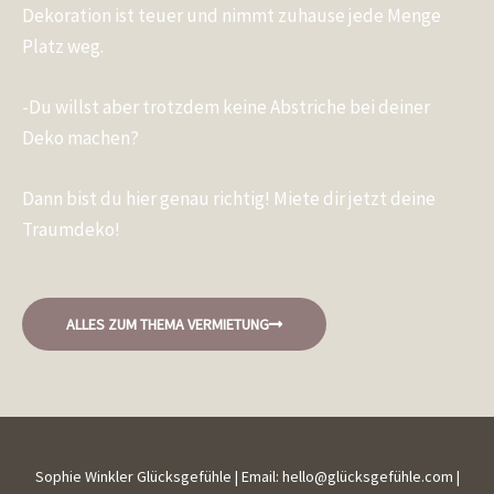
Dekoration ist teuer und nimmt zuhause jede Menge
Platz weg.
-Du willst aber trotzdem keine Abstriche bei deiner
Deko machen?
Dann bist du hier genau richtig! Miete dir jetzt deine
Traumdeko!
ALLES ZUM THEMA VERMIETUNG
Sophie Winkler Glücksgefühle | Email: hello@glücksgefühle.com |