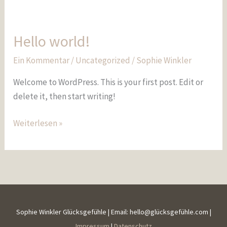
Hello world!
Hello
world!
Ein Kommentar
/
Uncategorized
/
Sophie Winkler
Welcome to WordPress. This is your first post. Edit or
delete it, then start writing!
Weiterlesen »
Sophie Winkler Glücksgefühle | Email: hello@glücksgefühle.com |
Impressum
|
Datenschutz